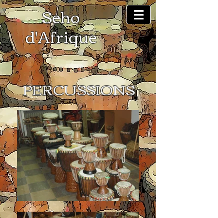
​Seho
d'Afrique
PERCUSSIONS