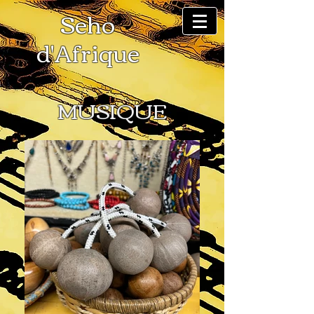
​Seho
d'Afrique
MUSIQUE